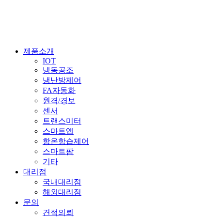
제품소개
IOT
냉동공조
냉난방제어
FA자동화
원격/경보
센서
트랜스미터
스마트앱
항온항습제어
스마트팜
기타
대리점
국내대리점
해외대리점
문의
견적의뢰