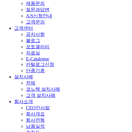
제품문의
질문과답변
A/S신청안내
고객문의
고객센터
공지사항
블로그
포토갤러리
자료실
E-Catalogue
카탈로그신청
단종기종
설치사례
전체
코노텍 설치사례
고객 설치사례
회사소개
CEO인사말
회사개요
회사연혁
납품실적