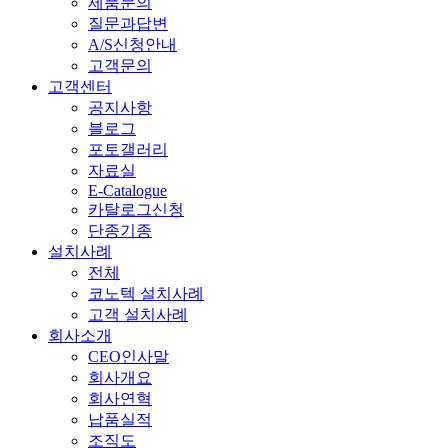
제품문의
질문과답변
A/S신청안내
고객문의
고객센터
공지사항
블로그
포토갤러리
자료실
E-Catalogue
카탈로그신청
단종기종
설치사례
전체
코노텍 설치사례
고객 설치사례
회사소개
CEO인사말
회사개요
회사연혁
납품실적
조직도