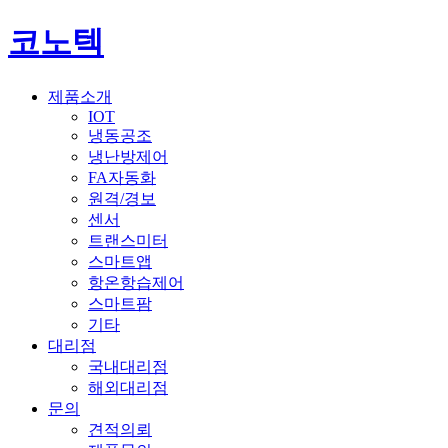
코노텍
제품소개
IOT
냉동공조
냉난방제어
FA자동화
원격/경보
센서
트랜스미터
스마트앱
항온항습제어
스마트팜
기타
대리점
국내대리점
해외대리점
문의
견적의뢰