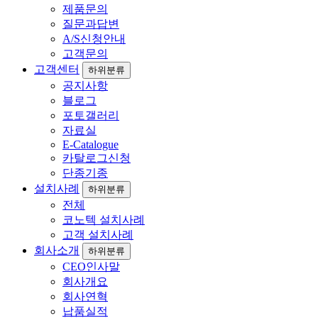
제품문의
질문과답변
A/S신청안내
고객문의
고객센터
하위분류
공지사항
블로그
포토갤러리
자료실
E-Catalogue
카탈로그신청
단종기종
설치사례
하위분류
전체
코노텍 설치사례
고객 설치사례
회사소개
하위분류
CEO인사말
회사개요
회사연혁
납품실적