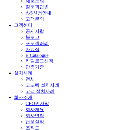
제품문의
질문과답변
A/S신청안내
고객문의
고객센터
공지사항
블로그
포토갤러리
자료실
E-Catalogue
카탈로그신청
단종기종
설치사례
전체
코노텍 설치사례
고객 설치사례
회사소개
CEO인사말
회사개요
회사연혁
납품실적
조직도