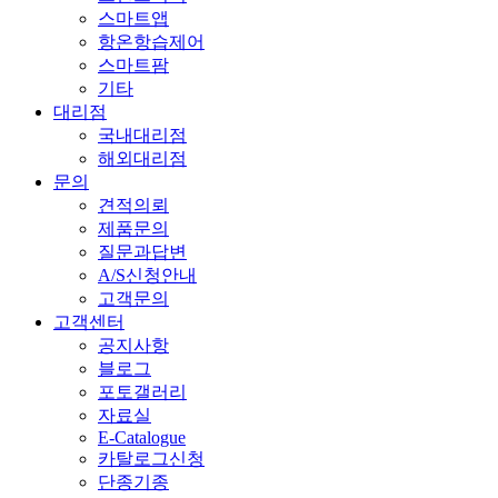
스마트앱
항온항습제어
스마트팜
기타
대리점
국내대리점
해외대리점
문의
견적의뢰
제품문의
질문과답변
A/S신청안내
고객문의
고객센터
공지사항
블로그
포토갤러리
자료실
E-Catalogue
카탈로그신청
단종기종